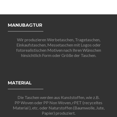
MANUBAGTUR
Wir produzieren Werbetaschen, Tragetaschen,
Einkaufstaschen, Messetaschen mit Logos oder
fotorealistischen Motiven nach Ihren Wünschen
hinsichtlich Form oder Größe der Taschen.
MATERIAL
Die Taschen werden aus Kunststoffen, wie z.B.
PP Woven oder PP Non Woven, rPET (recyceltes
Material ), etc. oder Naturstoffen (Baumwolle, Jute,
Papier) produziert.