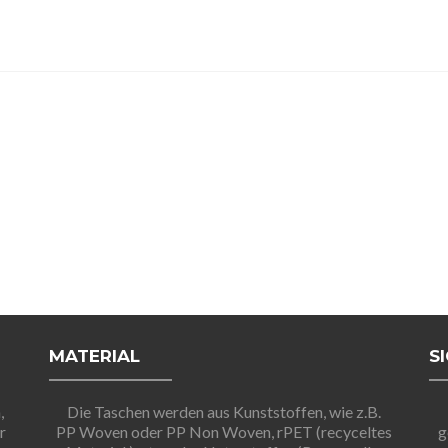
MATERIAL
S
,
Die Taschen werden aus Kunststoffen, wie z.B.
r
PP Woven oder PP Non Woven, rPET (recyceltes
g