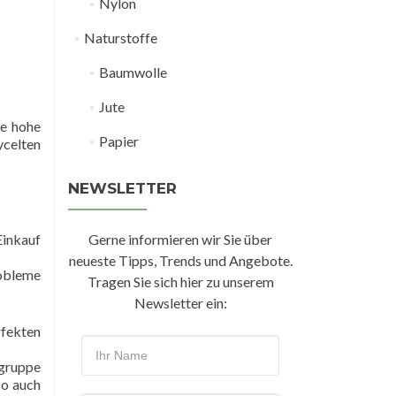
Nylon
Naturstoffe
Baumwolle
Jute
ne hohe
Papier
ycelten
NEWSLETTER
Einkauf
Gerne informieren wir Sie über
neueste Tipps, Trends und Angebote.
robleme
Tragen Sie sich hier zu unserem
Newsletter ein:
fekten
lgruppe
so auch