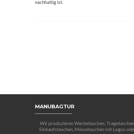
nachhaltig ist.
MANUBAGTUR
Wir produzieren Werbetaschen, Tragetaschen
Einkaufstaschen, Messetaschen mit Logos ode