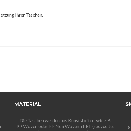
etzung Ihrer Taschen.
MATERIAL
S
,
Die Taschen werden aus Kunststoffen, wie z.B.
r
PP Woven oder PP Non Woven, rPET (recyceltes
g