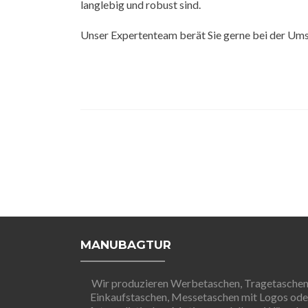
langlebig und robust sind.
Unser Expertenteam berät Sie gerne bei der Ums
MANUBAGTUR
Wir produzieren Werbetaschen, Tragetaschen
Einkaufstaschen, Messetaschen mit Logos ode