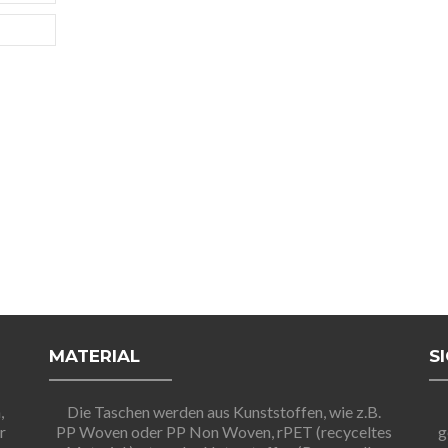
MATERIAL
S
,
Die Taschen werden aus Kunststoffen, wie z.B.
r
PP Woven oder PP Non Woven, rPET (recyceltes
g