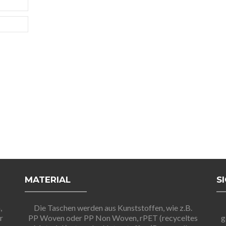
MATERIAL
S
,
Die Taschen werden aus Kunststoffen, wie z.B.
r
PP Woven oder PP Non Woven, rPET (recyceltes
g