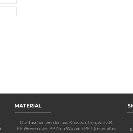
MATERIAL
S
,
Die Taschen werden aus Kunststoffen, wie z.B.
r
PP Woven oder PP Non Woven, rPET (recyceltes
g