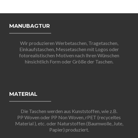
MANUBAGTUR
Wir produzieren Werbetaschen, Tragetaschen,
Einkaufstaschen, Messetaschen mit Logos oder
fotorealistischen Motiven nach Ihren Wünschen
hinsichtlich Form oder Größe der Taschen.
MATERIAL
Die Taschen werden aus Kunststoffen, wie z.B.
PP Woven oder PP Non Woven, rPET (recyceltes
Material ), etc. oder Naturstoffen (Baumwolle, Jute,
Papier) produziert.